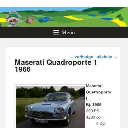
Rotary
Oldtimer
Days
Menu
Monschau
Beitragsnavigation
←
vorherige
nächste
→
Maserati Quadroporte 1
1966
Maserati
Quattroporte
I
Bj. 1966
260 PS
4200 ccm
8 Zyl.