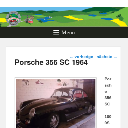
Rotary
Oldtimer
Days
Menu
Monschau
Beitragsnavigation
←
vorherige
nächste
→
Porsche 356 SC 1964
Por
sch
e
356
SC
160
0S