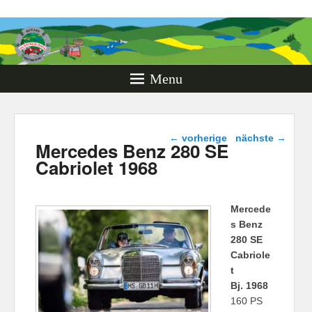
Rotary
Oldtimer
Days
Menu
Monschau
Beitragsnavigation
←
vorherige
nächste
→
Mercedes Benz 280 SE
Cabriolet 1968
Mercede
s Benz
280 SE
Cabriole
t
Bj. 1968
160 PS