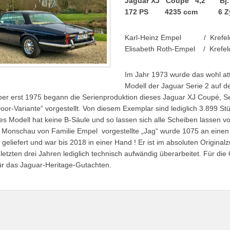
Jaguar XJ Coupé 4,2 Bj. 
172 PS 4235 ccm 6 Zy
Karl-Heinz Empel / Krefel
Elisabeth Roth-Empel / Krefel
Im Jahr 1973 wurde das wohl att
Modell der Jaguar Serie 2 auf d
Aber erst 1975 begann die Serienproduktion dieses Jaguar XJ Coupé, Ser
oor-Variante“ vorgestellt. Von diesem Exemplar sind lediglich 3.899 Stü
s Modell hat keine B-Säule und so lassen sich alle Scheiben lassen vo
n Monschau von Familie Empel vorgestellte „Jag“ wurde 1075 an einen 
geliefert und war bis 2018 in einer Hand ! Er ist im absoluten Original
letzten drei Jahren lediglich technisch aufwändig überarbeitet. Für die O
für das Jaguar-Heritage-Gutachten.