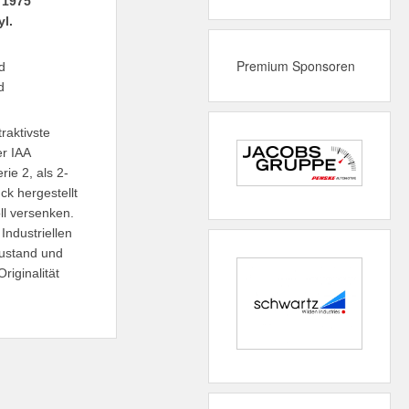
1975
l.
Premium Sponsoren
d
d
raktivste
er IAA
ie 2, als 2-
ck hergestellt
ll versenken.
Industriellen
zustand und
riginalität