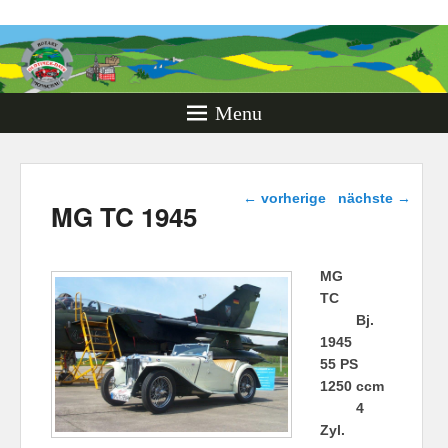
Rotary
Oldtimer
Days
Menu
Monschau
Beitragsnavigation
←
vorherige
nächste
→
MG TC 1945
MG
TC
Bj.
1945
55 PS
1250 ccm
4
Zyl.