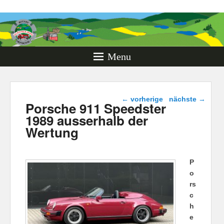
Rotary
Oldtimer
Days
Menu
Monschau
Beitragsnavigation
←
vorherige
nächste
→
Porsche 911 Speedster
1989 ausserhalb der
Wertung
P
o
rs
c
h
e