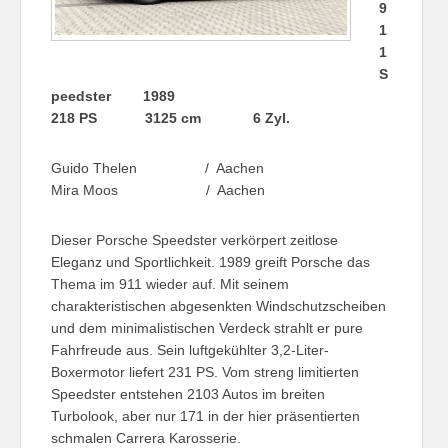
9
1
1
S
peedster 1989
218 PS 3125 cm 6 Zyl.
Guido Thelen / Aachen
Mira Moos / Aachen
Dieser Porsche Speedster verkörpert zeitlose
Eleganz und Sportlichkeit. 1989 greift Porsche das
Thema im 911 wieder auf. Mit seinem
charakteristischen abgesenkten Windschutzscheiben
und dem minimalistischen Verdeck strahlt er pure
Fahrfreude aus. Sein luftgekühlter 3,2-Liter-
Boxermotor liefert 231 PS. Vom streng limitierten
Speedster entstehen 2103 Autos im breiten
Turbolook, aber nur 171 in der hier präsentierten
schmalen Carrera Karosserie.