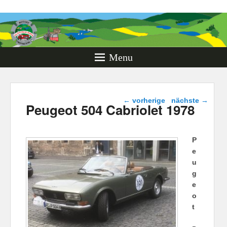
Rotary
Oldtimer
Days
Menu
Monschau
Beitragsnavigation
←
vorherige
nächste
→
Peugeot 504 Cabriolet 1978
P
e
u
g
e
o
t