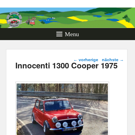
Rotary
Oldtimer
Days
Menu
Monschau
Beitragsnavigation
←
vorherige
nächste
→
Innocenti 1300 Cooper 1975